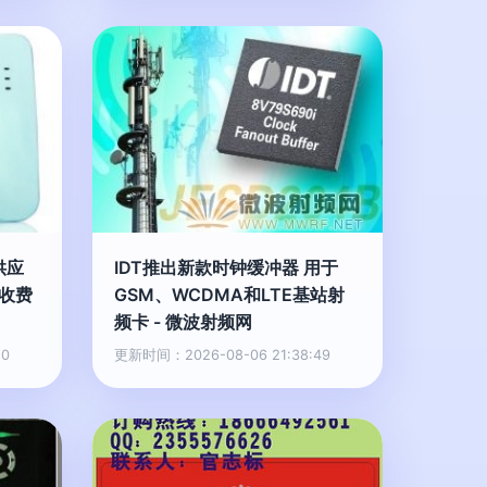
供应
IDT推出新款时钟缓冲器 用于
时收费
GSM、WCDMA和LTE基站射
频卡 - 微波射频网
50
更新时间：2026-08-06 21:38:49